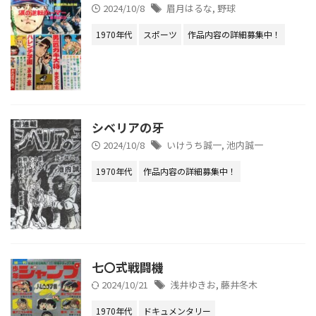
2024/10/8
眉月はるな
,
野球
1970年代
スポーツ
作品内容の詳細募集中！
シベリアの牙
2024/10/8
いけうち誠一
,
池内誠一
1970年代
作品内容の詳細募集中！
七〇式戦闘機
2024/10/21
浅井ゆきお
,
藤井冬木
1970年代
ドキュメンタリー