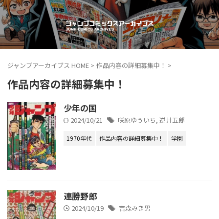
ジャンプアーカイブス HOME
>
作品内容の詳細募集中！
>
作品内容の詳細募集中！
少年の国
2024/10/21
咲原ゆういち
,
逆井五郎
1970年代
作品内容の詳細募集中！
学園
連勝野郎
2024/10/19
吉森みき男